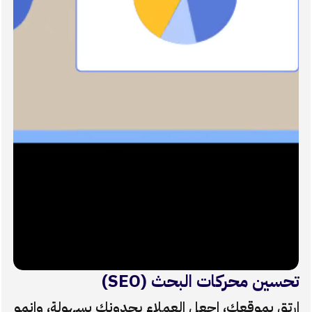
تحسين محركات البحث (SEO)
ارتقِ بموقعك، اجعل العملاء يجدونك بسهولة، وانمو