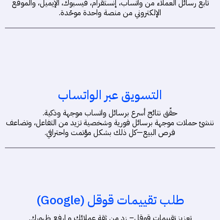
تابع رسائل العملاء من واتساب، إنستقرام، فيسبوك، الإيميل، والموقع
الإلكتروني من منصة واحدة موحّدة.
التسويق عبر الواتساب
حقّق نتائج أسرع برسائل واتساب موجهة وذكية.
ننشئ حملات موجهة برسائل فورية وشخصية تزيد من التفاعل، وتضاعف
فرص البيع—كل ذلك بشكل مؤتمت واحترافي.
طلب تقييمات قوقل (Google)
تعزيز تقييمات قوقل– زد من ثقة عملائك و ارفع ظهورك.