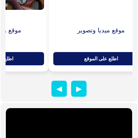
موقع ميديا وتصوير
موقع وكا
اطلع على الموقع
اطلع ع
◀
▶